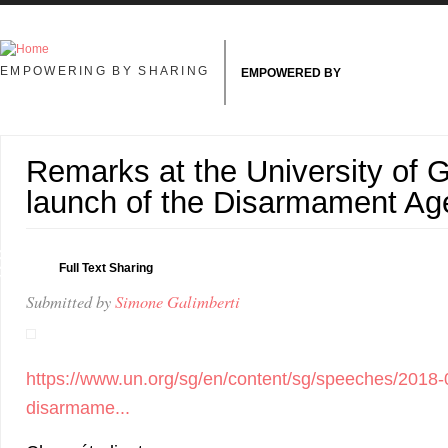
Skip to main content
EMPOWERING BY SHARING
EMPOWERED BY
Remarks at the University of 
launch of the Disarmament A
6
Full Text Sharing
Y
Submitted by
Simone Galimberti
https://www.un.org/sg/en/content/sg/speeches/2018-
disarmame...